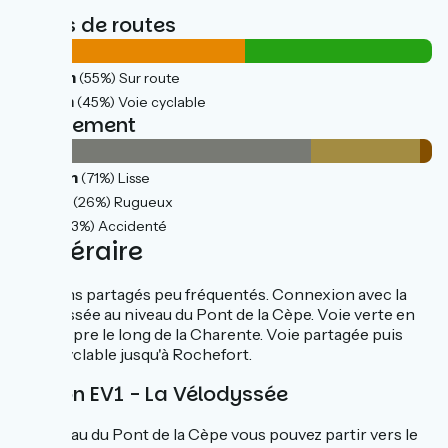
Types de routes
23km
(55%) Sur route
19km
(45%) Voie cyclable
Revêtement
30km
(71%) Lisse
11km
(26%) Rugueux
1km
(3%) Accidenté
L'itinéraire
Chemins partagés peu fréquentés. Connexion avec la
Vélodyssée au niveau du Pont de la Cèpe. Voie verte en
site propre le long de la Charente. Voie partagée puis
piste cyclable jusqu'à Rochefort.
Liaison EV1 - La Vélodyssée
Au niveau du Pont de la Cèpe vous pouvez partir vers le