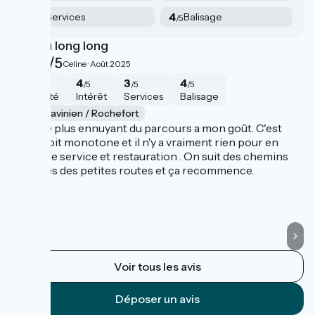
4
4
Services
Balisage
/5
/5
Un peu long long
D
3.8/5
Celine ·
Août 2025
4
4
3
4
/5
/5
/5
/5
Sécurité
Intérêt
Services
Balisage
Saint-Savinien / Rochefort
S
Etape le plus ennuyant du parcours a mon goût. C'est
Un
long droit monotone et il n'y a vraiment rien pour en
re
terme de service et restauration . On suit des chemins
Le
calcaires des petites routes et ça recommence.
le
Ca
Fa
Voir tous les avis
Déposer un avis