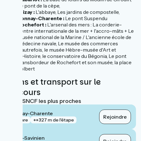
Le pont de la cèpe,
Trizay :
L'abbaye, Les jardins de compostelle,
Tonnay-Charente :
Le pont Suspendu
Rochefort :
L'arsenal des mers : La corderie-
centre internationale de la mer + l'accro-mâts + Le
musée national de la Marine / L'ancienne école de
médecine navale, Le musée des commerces
d'autrefois, le musée Hèbre-musée d'Art et
d'Histoire, le conservatoire du Bégonia, Le pont
transbordeur de Rochefort et son musée, la place
colbert
Trains et transport sur le
parcours
Gares SNCF les plus proches
Tonnay-Charente
Rejoindre
gare
327 m de l'étape
Saint-Savinien