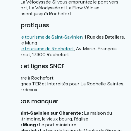
sud via La Vélodyssée. Si vous empruntez le pont vers
Rochefort, La Vélodyssée et La Flow Vélo se
superposent jusqu'à Rochefort.
Infos pratiques
Office de tourisme de Saint-Savinien
, 1 Rue des Bateliers,
17350 Le Mung
Office de tourisme de Rochefort
, Av. Marie-François
Sadi Carnot, 17300 Rochefort
Gares et lignes SNCF
Gare à Rochefort
Lignes TER et Intercités pour La Rochelle, Saintes,
Bordeaux
À ne pas manquer
Saint-Savinien sur Charente :
La maison du
patrimoine, le vieux bourg, l'église
Le Mung :
Le port miniature
Cabariot :
La base de loisirs du Moulin de Girouin,