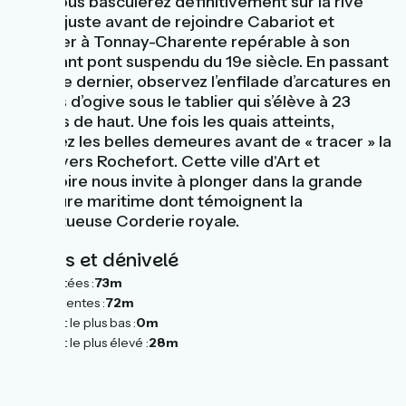
puis vous basculerez définitivement sur la rive
droite juste avant de rejoindre Cabariot et
d’arriver à Tonnay-Charente repérable à son
étonnant pont suspendu du 19e siècle. En passant
sous ce dernier, observez l’enfilade d’arcatures en
voûtes d’ogive sous le tablier qui s’élève à 23
mètres de haut. Une fois les quais atteints,
admirez les belles demeures avant de « tracer » la
route vers Rochefort. Cette ville d'Art et
d'Histoire nous invite à plonger dans la grande
aventure maritime dont témoignent la
majestueuse Corderie royale.
Pentes et dénivelé
Montées :
73m
Descentes :
72m
Point le plus bas :
0m
Point le plus élevé :
28m