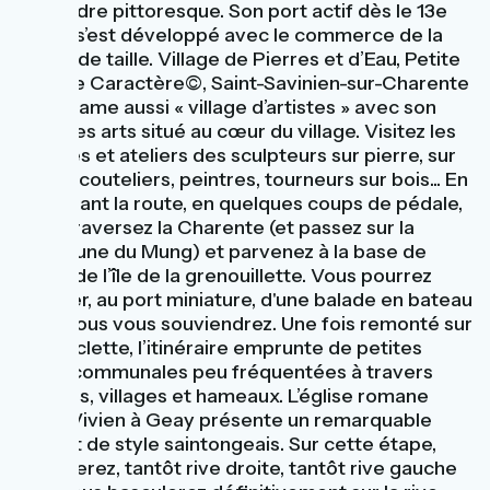
son cadre pittoresque. Son port actif dès le 13e
siècle s’est développé avec le commerce de la
pierre de taille. Village de Pierres et d’Eau, Petite
Cité de Caractère©, Saint-Savinien-sur-Charente
se réclame aussi « village d’artistes » avec son
pôle des arts situé au cœur du village. Visitez les
galeries et ateliers des sculpteurs sur pierre, sur
métal, couteliers, peintres, tourneurs sur bois... En
reprenant la route, en quelques coups de pédale,
vous traversez la Charente (et passez sur la
commune du Mung) et parvenez à la base de
loisirs de l’île de la grenouillette. Vous pourrez
profiter, au port miniature, d'une balade en bateau
dont vous vous souviendrez. Une fois remonté sur
la bicyclette, l’itinéraire emprunte de petites
voies communales peu fréquentées à travers
champs, villages et hameaux. L’église romane
Saint-Vivien à Geay présente un remarquable
chevet de style saintongeais. Sur cette étape,
vous serez, tantôt rive droite, tantôt rive gauche