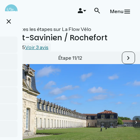
Aller
au
Menu
contenu
close
principal
Toutes les étapes sur La Flow Vélo
Saint-Savinien / Rochefort
4.1 / 5
Voir 3 avis
Étape 11/12