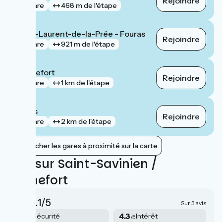
Rejoindre
gare
468 m de l'étape
Saint-Laurent-de-la-Prée - Fouras
Rejoindre
gare
921 m de l'étape
Rochefort
Rejoindre
gare
1 km de l'étape
Bords
Rejoindre
gare
2 km de l'étape
Afficher les gares à proximité sur la carte
Avis sur Saint-Savinien /
Rochefort
4.1/5
Sur 3 avis
4
4.3
Sécurité
Intérêt
/5
/5