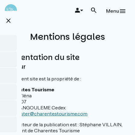
Aller
au
Menu
contenu
close
principal
Mentions légales
Présentation du site
Éditeur
Le présent site est la propriété de :
Charentes Tourisme
21 rue d’Iéna
CS 82407
16024 ANGOULEME Cedex
webmaster@charentestourisme.com
Le directeur de la publication est : Stéphane VILLAIN,
Président de Charentes Tourisme