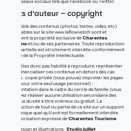
réseaux sociaux tels que Facebook ou Twitter.
Droits d’auteur – copyright
L’ensemble des contenus (photos, textes, vidéo, etc.)
consultables sur le site www.laflowvelo.fr sont et
demeurent la propriété exclusive de
Charentes
Tourisme
et/ou de ses partenaires. Toute reproduction
même partielle est strictement interdite conformément
au Code de la Propriété Intellectuelle.
Vous n’êtes donc pas habilité à reproduire, représenter
ou commercialiser ces contenus en dehors des cas
suivants : copie privée (vous pouvez imprimer les pages
du site pour votre seul usage personnel) ;
représentation dans le cadre du cercle de famille (vous
ne pouvez réaliser aucune utilisation secondaire des
contenus du site à titre onéreux ou gratuit. La
reproduction de tout ou partie de ce site sur un support
électronique quel qu’il soit est formellement interdite
sauf autorisation expresse de
Charentes Tourisme
Design et illustrations :
StudioJuillet