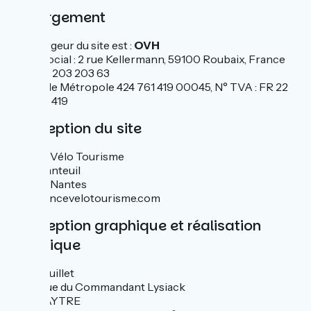
Hébergement
L'hébergeur du site est :
OVH
Siège social : 2 rue Kellermann, 59100 Roubaix, France
Tél. : 08 203 203 63
RCS Lille Métropole 424 761 419 00045, N° TVA : FR 22
424 761 419
Conception du site
France Vélo Tourisme
5 rue Santeuil
44000, Nantes
www.francevelotourisme.com
Conception graphique et réalisation
technique
StudioJuillet
2, avenue du Commandant Lysiack
17440 AYTRE