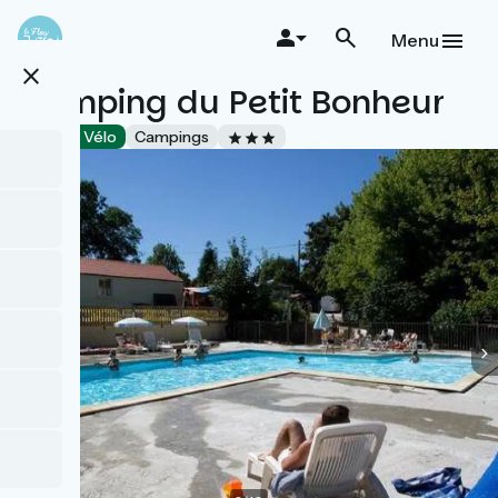
Aller
au
Menu
contenu
close
principal
Camping du Petit Bonheur
Accueil Vélo
Campings