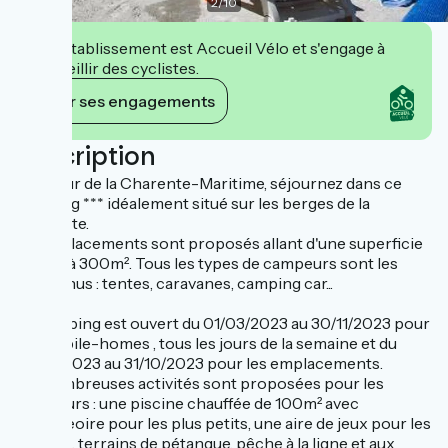
2
/
10
Cet établissement est Accueil Vélo et s'engage à
accueillir des cyclistes.
Voir ses engagements
Description
Au cœur de la Charente-Maritime, séjournez dans ce
camping *** idéalement situé sur les berges de la
Charente.
36 emplacements sont proposés allant d'une superficie
de 100 à 300m². Tous les types de campeurs sont les
bienvenus : tentes, caravanes, camping car...
Le camping est ouvert du 01/03/2023 au 30/11/2023 pour
les mobile-homes , tous les jours de la semaine et du
01/05/2023 au 31/10/2023 pour les emplacements.
De nombreuses activités sont proposées pour les
campeurs : une piscine chauffée de 100m² avec
pataugeoire pour les plus petits, une aire de jeux pour les
enfants, terrains de pétanque, pêche à la ligne et aux