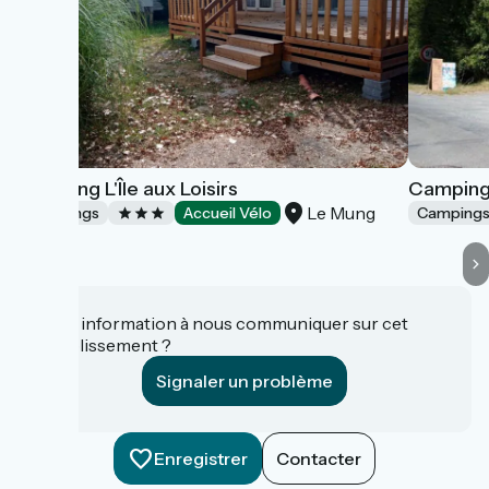
Camping L'Île aux Loisirs
Camping 
Le Mung
Campings
Accueil Vélo
Camping
Une information à nous communiquer sur cet
établissement ?
Signaler un problème
Enregistrer
Contacter