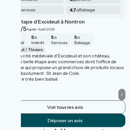
4
4.7
Services
Balisage
/5
/5
Belle étape d'Excideuil à Nontron
be
4.8/5
Agnès ·
Août 2025
4
5
5
5
/5
/5
/5
/5
Sécurité
Intérêt
Services
Balisage
Excideuil / Thiviers
E
A voir la cité médiévale d'Excideuil et son château,
le
Thiviers belle étape avec commerces dont l'office de
ça
tourisme qui propose un grand choix de produits locaux.
ca
A voir absolument : St Jean de Cole.
im
Itinéraire très bien balisé.
Voir tous les avis
Déposer un avis