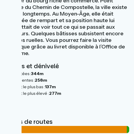
profiter du bourg riche en commerce. Point
d’étape du Chemin de Compostelle, la ville existe
depuis longtemps. Au Moyen-Âge, elle était
entourée de rempart et sa position haute lui
permettait de voir tout ce qui se passait aux
alentours. Quelques bâtisses subsistent encore
dans les ruelles. Vous pourrez faire la visite
historique grâce au livret disponible à l’Office de
Tourisme.
Pentes et dénivelé
Montées :
344m
Descentes :
258m
Point le plus bas :
137m
Point le plus élevé :
277m
Types de routes