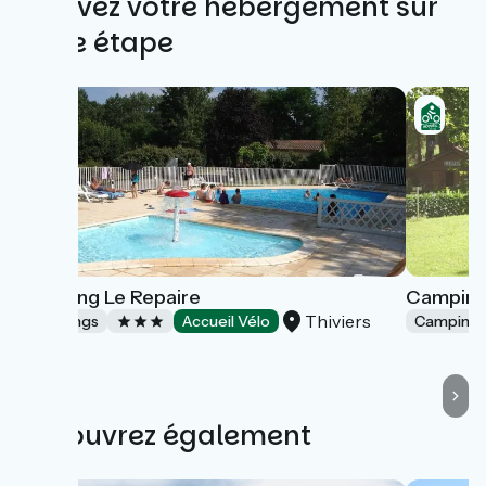
Trouvez votre hébergement sur
cette étape
Camping Le Repaire
Camping 
Thiviers
Campings
Accueil Vélo
Camping
Découvrez également