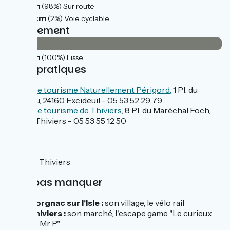
20km
(98%) Sur route
0.44km
(2%) Voie cyclable
Revêtement
20km
(100%) Lisse
Infos pratiques
Office de tourisme Naturellement Périgord,
1 Pl. du
Château, 24160 Excideuil - 05 53 52 29 79
Office de tourisme de Thiviers
, 8 Pl. du Maréchal Foch,
24800 Thiviers - 05 53 55 12 50
SNCF
Gare de Thiviers
À ne pas manquer
Corgnac sur l'Isle :
son village, le vélo rail
Thiviers :
son marché, l'escape game "Le curieux
de Mr P."