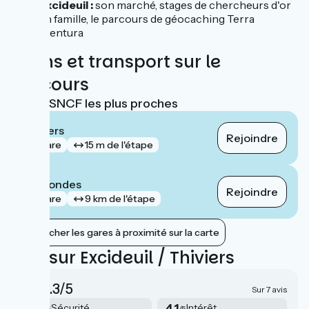
Excideuil :
son marché, stages de chercheurs d'or
en famille, le parcours de géocaching Terra
aventura
Trains et transport sur le
parcours
Gares SNCF les plus proches
Thiviers
Rejoindre
gare
15 m de l'étape
Négrondes
Rejoindre
gare
9 km de l'étape
Afficher les gares à proximité sur la carte
Avis sur Excideuil / Thiviers
4.3/5
Sur 7 avis
4.1
4.1
Sécurité
Intérêt
/5
/5