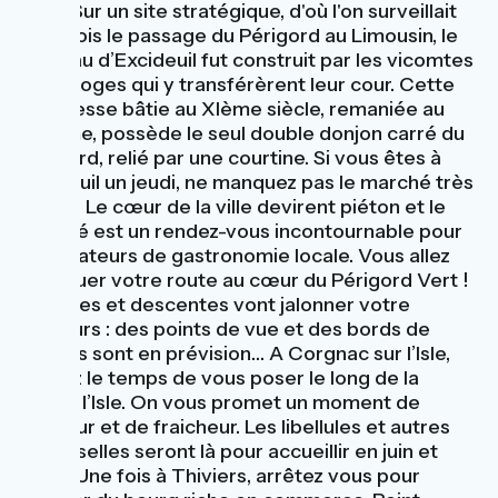
2019. Sur un site stratégique, d'où l'on surveillait
autrefois le passage du Périgord au Limousin, le
château d’Excideuil fut construit par les vicomtes
de Limoges qui y transférèrent leur cour. Cette
forteresse bâtie au XIème siècle, remaniée au
XVIème, possède le seul double donjon carré du
Périgord, relié par une courtine. Si vous êtes à
Excideuil un jeudi, ne manquez pas le marché très
coloré. Le cœur de la ville devirent piéton et le
marché est un rendez-vous incontournable pour
les amateurs de gastronomie locale. Vous allez
continuer votre route au cœur du Périgord Vert !
Montées et descentes vont jalonner votre
parcours : des points de vue et des bords de
rivières sont en prévision… A Corgnac sur l’Isle,
prenez le temps de vous poser le long de la
rivière l’Isle. On vous promet un moment de
douceur et de fraicheur. Les libellules et autres
demoiselles seront là pour accueillir en juin et
juillet. Une fois à Thiviers, arrêtez vous pour