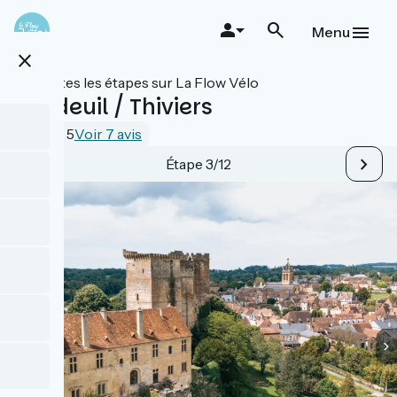
Aller
au
Menu
contenu
close
principal
Toutes les étapes sur La Flow Vélo
Excideuil / Thiviers
4.3 / 5
Voir 7 avis
Étape 3/12