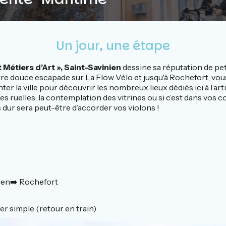
Un jour, une étape
t Métiers d’Art », Saint-Savinien
dessine sa réputation de petit
re douce escapade sur La Flow Vélo et jusqu'à Rochefort, vou
er la ville pour découvrir les nombreux lieux dédiés ici à l’art
s ruelles, la contemplation des vitrines ou si c’est dans vos co
us dur sera peut-être d’accorder vos violons !
nien➡️ Rochefort
ler simple (retour en train)