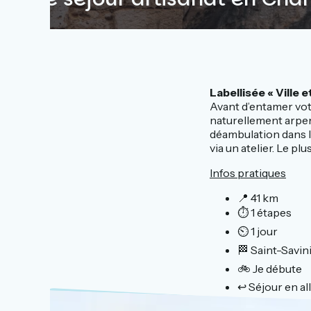
Labellisée « Ville e
Avant d’entamer vot
naturellement arpent
déambulation dans le
via un atelier. Le pl
Infos pratiques
📍 41 km
⏱️ 1 étapes
⏲️ 1 jour
🏁 Saint-Savi
🚲 Je débute
↩️ Séjour en al