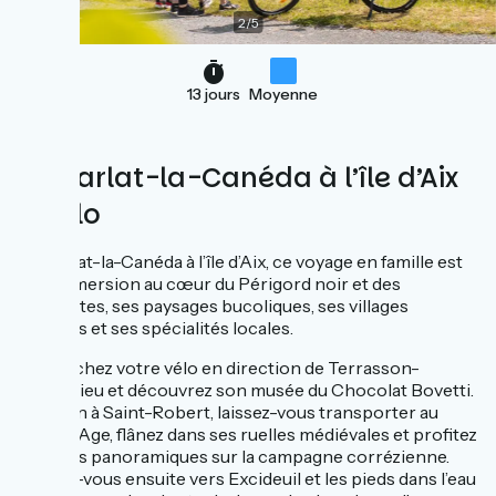
2
/
5
13 jours
Moyenne
De Sarlat-la-Canéda à l’île d’Aix
à vélo
De Sarlat-la-Canéda à l’île d’Aix, ce voyage en famille est
une immersion au cœur du Périgord noir et des
Charentes, ses paysages bucoliques, ses villages
typiques et ses spécialités locales.
Enfourchez votre vélo en direction de Terrasson-
Lavilledieu et découvrez son musée du Chocolat Bovetti.
Non loin à Saint-Robert, laissez-vous transporter au
Moyen Age, flânez dans ses ruelles médiévales et profitez
des vues panoramiques sur la campagne corrézienne.
Dirigez-vous ensuite vers Excideuil et les pieds dans l’eau