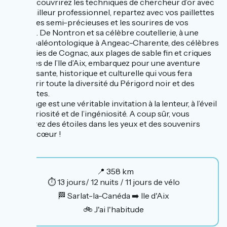
vous découvrirez les techniques de chercheur d’or avec
un orpailleur professionnel, repartez avec vos paillettes
et pierres semi-précieuses et les sourires de vos
enfants. De Nontron et sa célèbre coutellerie, à une
fouille paléontologique à Angeac-Charente, des célèbres
distilleries de Cognac, aux plages de sable fin et criques
sauvages de l’Ile d’Aix, embarquez pour une aventure
divertissante, historique et culturelle qui vous fera
découvrir toute la diversité du Périgord noir et des
Charentes.
Ce voyage est une véritable invitation à la lenteur, à l’éveil
de la curiosité et de l’ingéniosité. A coup sûr, vous
repartirez des étoiles dans les yeux et des souvenirs
plein le cœur !
📍 358 km
⏱️ 13 jours/ 12 nuits / 11 jours de vélo
🏁 Sarlat-la-Canéda ➡️ Ile d'Aix
🚲 J'ai l'habitude