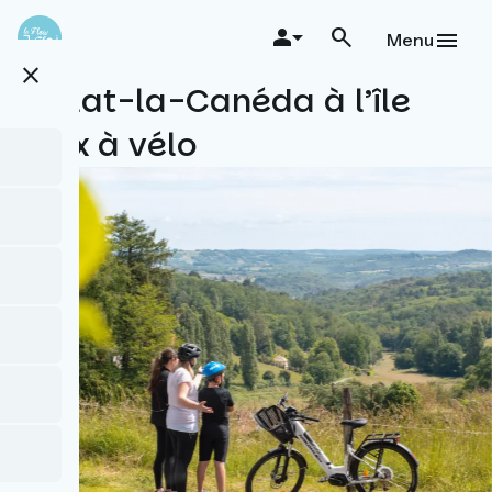
Aller
au
Menu
contenu
close
principal
Sarlat-la-Canéda à l’île
d’Aix à vélo