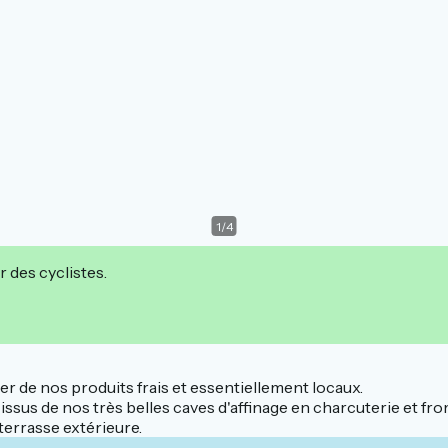
1
/
4
r des cyclistes.
er de nos produits frais et essentiellement locaux.
ssus de nos très belles caves d'affinage en charcuterie et fr
terrasse extérieure.