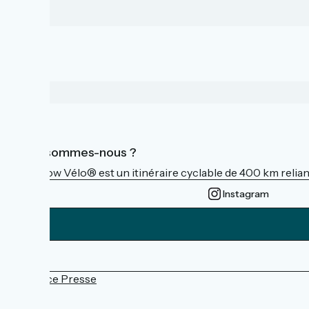
Qui sommes-nous ?
La Flow Vélo® est un itinéraire cyclable de 400 km reliant
Instagram
Espace Presse
FAQ