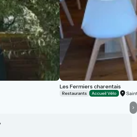
Les Fermiers charentais
Sain
Restaurants
Accueil Vélo
?