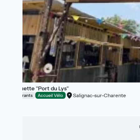
Guinguette "Port du Lys"
Salignac-sur-Charente
Restaurants
Accueil Vélo