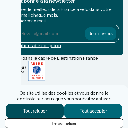
Je m'abonne à la newsletter
Recevez le meilleur de la France à vélo dans votre
boîte mail chaque mois.
Mon adresse mail
Mon
adresse
mail
Conditions d'inscription
Financé dans le cadre de Destination France
FAQ
Espace Pro
Ce site utilise des cookies et vous donne le
Espace Presse
contrôle sur ceux que vous souhaitez activer
Accueil Vélo
Données personnelles
Mentions légales
Tout refuser
Tout accepter
Contact
Réalisation :
StudioJuillet
et
France Vélo Tourisme
Personnaliser
FR