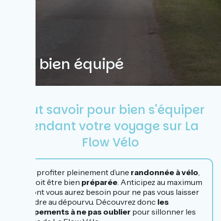
Être bien équipé
Tout savoir pour bien s'équiper
pendant votre voyage sur La
Flow Vélo
Pour profiter pleinement d’une
randonnée à vélo
,
elle doit être bien
préparée
. Anticipez au maximum
ce dont vous aurez besoin pour ne pas vous laisser
prendre au dépourvu. Découvrez donc
les
équipements à ne pas oublier
pour sillonner les