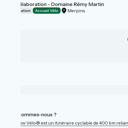
Site d'élaboration - Domaine Rémy Martin
Merpins
Dégustation
Accueil Vélo
Qui sommes-nous ?
La Flow Vélo® est un itinéraire cyclable de 400 km reliant