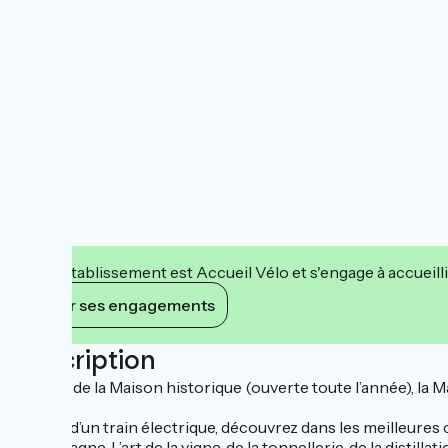
Cet établissement est Accueil Vélo et s'engage à accueilli
Voir ses engagements
Description
En plus de la Maison historique (ouverte toute l’année), la
À bord d’un train électrique, découvrez dans les meilleur
Champagne. L’art de la vigne, de la tonnellerie, de la distill