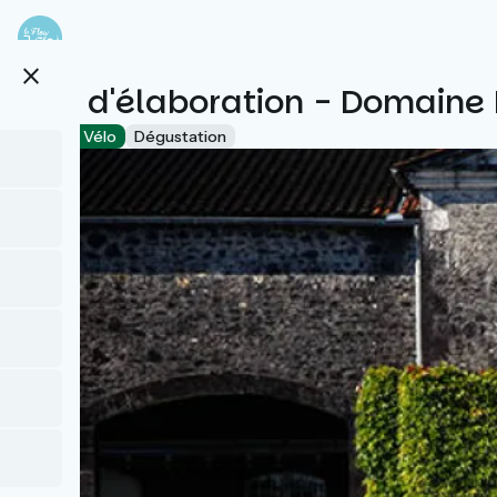
Aller
au
contenu
close
principal
Site d'élaboration - Domaine
Accueil Vélo
Dégustation