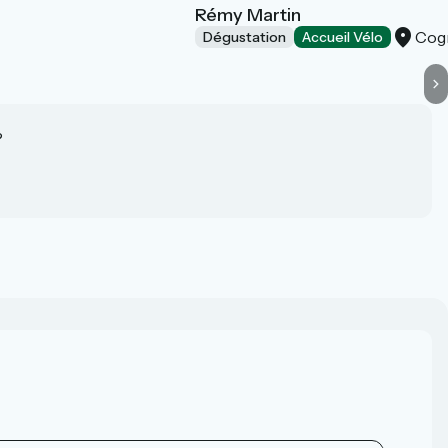
Rémy Martin
Cog
Dégustation
Accueil Vélo
?