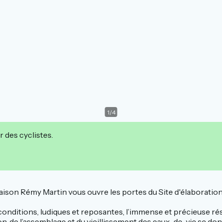
1
/
4
r des cyclistes.
 Maison Rémy Martin vous ouvre les portes du Site d'élaboratio
es conditions, ludiques et reposantes, l’immense et précieuse
ation, de l’assemblage et du vieillissement des eaux-de-vie se d