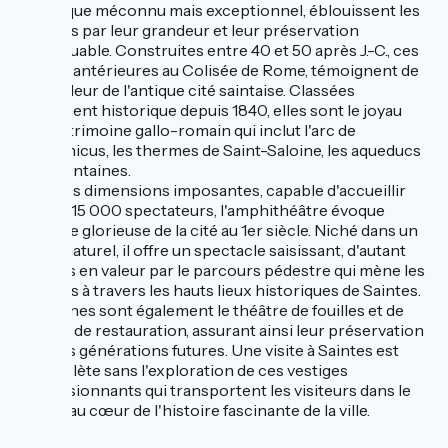
historique méconnu mais exceptionnel, éblouissent les
visiteurs par leur grandeur et leur préservation
remarquable. Construites entre 40 et 50 après J.-C., ces
arènes, antérieures au Colisée de Rome, témoignent de
la grandeur de l'antique cité saintaise. Classées
monument historique depuis 1840, elles sont le joyau
d'un patrimoine gallo-romain qui inclut l'arc de
Germanicus, les thermes de Saint-Saloine, les aqueducs
et les fontaines.
Avec ses dimensions imposantes, capable d'accueillir
plus de 15 000 spectateurs, l'amphithéâtre évoque
l'époque glorieuse de la cité au 1er siècle. Niché dans un
vallon naturel, il offre un spectacle saisissant, d'autant
plus mis en valeur par le parcours pédestre qui mène les
visiteurs à travers les hauts lieux historiques de Saintes.
Les arènes sont également le théâtre de fouilles et de
travaux de restauration, assurant ainsi leur préservation
pour les générations futures. Une visite à Saintes est
incomplète sans l'exploration de ces vestiges
impressionnants qui transportent les visiteurs dans le
temps, au cœur de l'histoire fascinante de la ville.