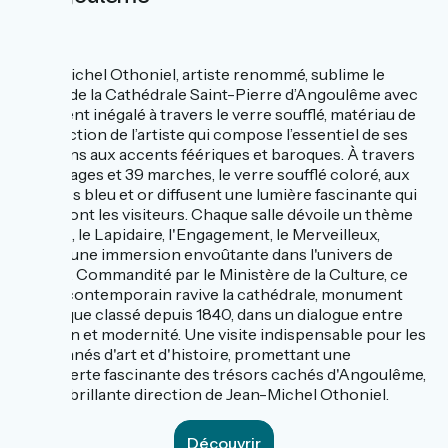
Jean-Michel Othoniel, artiste renommé, sublime le
Trésor de la Cathédrale Saint-Pierre d’Angoulême avec
son talent inégalé à travers le verre soufflé, matériau de
prédilection de l’artiste qui compose l’essentiel de ses
créations aux accents féériques et baroques. À travers
deux étages et 39 marches, le verre soufflé coloré, aux
tonalités bleu et or diffusent une lumière fascinante qui
éblouiront les visiteurs. Chaque salle dévoile un thème
distinct, le Lapidaire, l'Engagement, le Merveilleux,
offrant une immersion envoûtante dans l'univers de
l'artiste. Commandité par le Ministère de la Culture, ce
projet contemporain ravive la cathédrale, monument
historique classé depuis 1840, dans un dialogue entre
tradition et modernité. Une visite indispensable pour les
passionnés d'art et d'histoire, promettant une
découverte fascinante des trésors cachés d'Angoulême,
sous la brillante direction de Jean-Michel Othoniel.
Découvrir