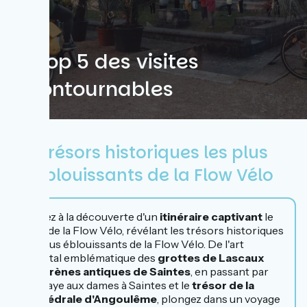
Le top 5 des visites
incontournables
Trésors historiques les plus
éblouissants de la Flow Vélo
Partez à la découverte d'un
itinéraire captivant
le
long de la Flow Vélo, révélant les trésors historiques
les plus éblouissants de la Flow Vélo. De l'art
pariétal emblématique des
grottes de Lascaux
aux
arènes antiques de Saintes
, en passant par
l'abbaye aux dames à Saintes et le
trésor de la
cathédrale d'Angoulême
, plongez dans un voyage