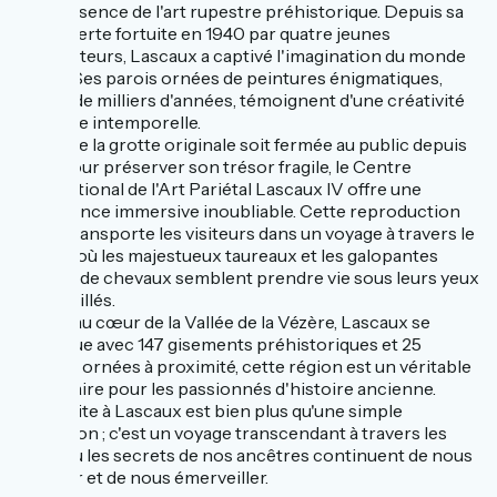
quintessence de l'art rupestre préhistorique. Depuis sa
découverte fortuite en 1940 par quatre jeunes
explorateurs, Lascaux a captivé l'imagination du monde
entier. Ses parois ornées de peintures énigmatiques,
datant de milliers d'années, témoignent d'une créativité
humaine intemporelle.
Bien que la grotte originale soit fermée au public depuis
1963 pour préserver son trésor fragile, le Centre
International de l'Art Pariétal Lascaux IV offre une
expérience immersive inoubliable. Cette reproduction
fidèle transporte les visiteurs dans un voyage à travers le
temps, où les majestueux taureaux et les galopantes
hordes de chevaux semblent prendre vie sous leurs yeux
émerveillés.
Située au cœur de la Vallée de la Vézère, Lascaux se
distingue avec 147 gisements préhistoriques et 25
grottes ornées à proximité, cette région est un véritable
sanctuaire pour les passionnés d'histoire ancienne.
Une visite à Lascaux est bien plus qu'une simple
excursion ; c'est un voyage transcendant à travers les
âges, où les secrets de nos ancêtres continuent de nous
inspirer et de nous émerveiller.