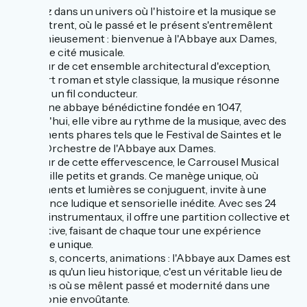
Plongez dans un univers où l'histoire et la musique se
rencontrent, où le passé et le présent s'entremêlent
harmonieusement : bienvenue à l'Abbaye aux Dames,
véritable cité musicale.
Au cœur de cet ensemble architectural d'exception,
entre art roman et style classique, la musique résonne
comme un fil conducteur.
Ancienne abbaye bénédictine fondée en 1047,
aujourd'hui, elle vibre au rythme de la musique, avec des
événements phares tels que le Festival de Saintes et le
Jeune Orchestre de l'Abbaye aux Dames.
Au cœur de cette effervescence, le Carrousel Musical
émerveille petits et grands. Ce manège unique, où
instruments et lumières se conjuguent, invite à une
expérience ludique et sensorielle inédite. Avec ses 24
postes instrumentaux, il offre une partition collective et
interactive, faisant de chaque tour une expérience
musicale unique.
Festivals, concerts, animations : l'Abbaye aux Dames est
bien plus qu'un lieu historique, c'est un véritable lieu de
festivités où se mêlent passé et modernité dans une
symphonie envoûtante.