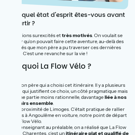
Dans quel état d'esprit êtes-vous avant
de partir ?
Nous étions surexcités et
très motivés
. On voulait se
prouver qu’on pouvait faire cette aventure, au-delà des
difficultés que mon père a pu traverser ces dernières
années. C’est une revanche sur la vie !
Pourquoi La Flow Vélo ?
C’est mon père qui a choisi cet itinéraire. Il y a plusieurs
raisons qui justifient ce choix, un côté pragmatique mais
aussi une partie moins rationnelle, davantage
liée à nos
souvenirs ensemble
.
Je vis à proximité de Limoges. C’était pratique de rallier
Limoges à Angoulême en voiture, notre point de départ
sur La Flow Vélo.
En se renseignant au préalable, on a réalisé que La Flow
Vélo en Charentes, c’est un
itinéraire plat et qualifié de