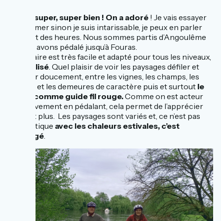
Super, super, super bien ! On a adoré
! Je vais essayer
de résumer sinon je suis intarissable, je peux en parler
pendant des heures. Nous sommes partis d’Angoulême
et nous avons pédalé jusqu’à Fouras.
L’itinéraire est très facile et adapté pour tous les niveaux,
bien balisé
. Quel plaisir de voir les paysages défiler et
changer doucement, entre les vignes, les champs, les
écluses et les demeures de caractère puis et surtout
le
fleuve comme guide fil rouge.
Comme on est acteur
du mouvement en pédalant, cela permet de l’apprécier
d’autant plus. Les paysages sont variés et, ce n’est pas
anecdotique
avec les chaleurs estivales, c’est
ombragé
.