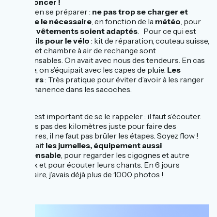
Il faut foncer !
Il faut bien se préparer :
ne pas trop se charger et
prendre le nécessaire
, en fonction de la
météo
, pour
que vos
vêtements soient adaptés
. Pour ce qui est
des
outils pour le vélo
: kit de réparation, couteau suisse,
pompe et chambre à air de rechange sont
indispensables. On avait avec nous des tendeurs. En cas
d’averse, on s’équipait avec les capes de pluie.
Les
tendeurs
: Très pratique pour éviter d’avoir à les ranger
en permanence dans les sacoches.
Enfin, c’est important de se le rappeler : il faut s’écouter.
Ne faites pas des kilomètres juste pour faire des
kilomètres, il ne faut pas brûler les étapes. Soyez flow !
On sortait
les jumelles, équipement aussi
indispensable
, pour regarder les cigognes et autre
animaux et pour écouter leurs chants. En 6 jours
d’itinéraire, j’avais déjà plus de 1000 photos !