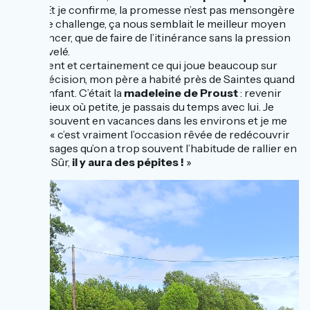
facile
. Et je confirme, la promesse n’est pas mensongère
! Pour le challenge, ça nous semblait le meilleur moyen
de se lancer, que de faire de l’itinérance sans la pression
du dénivelé.
Également et certainement ce qui joue beaucoup sur
notre décision, mon père a habité près de Saintes quand
j’étais enfant. C’était la
madeleine de Proust
: revenir
sur les lieux où petite, je passais du temps avec lui. Je
partais souvent en vacances dans les environs et je me
suis dis « c’est vraiment l’occasion rêvée de redécouvrir
ces paysages qu’on a trop souvent l’habitude de rallier en
voiture. Sûr,
il y aura des pépites !
»