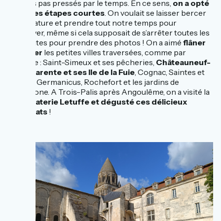
n’étions pas pressés par le temps. En ce sens,
on a opté
pour des étapes courtes
. On voulait se laisser bercer
par la nature et prendre tout notre temps pour
l’observer, même si cela supposait de s’arrêter toutes les
10 minutes pour prendre des photos ! On a aimé
flâner
et visiter
les petites villes traversées, comme par
exemple : Saint-Simeux et ses pêcheries,
Châteauneuf-
sur-Charente et ses Ile de la Fuie
, Cognac, Saintes et
son arc Germanicus, Rochefort et les jardins de
l’Hermione. A Trois-Palis après Angoulême, on a visité la
chocolaterie Letuffe et dégusté ces délicieux
chocolats
!