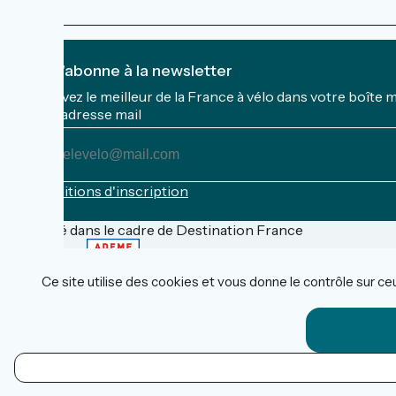
Je m'abonne à la newsletter
Recevez le meilleur de la France à vélo dans votre boîte 
Mon adresse mail
Mon
adresse
mail
Conditions d'inscription
Financé dans le cadre de Destination France
Ce site utilise des cookies et vous donne le contrôle sur c
FAQ
Espace Pro
Espace Presse
Accueil Vélo
Données personnelles
FR
Mentions légales