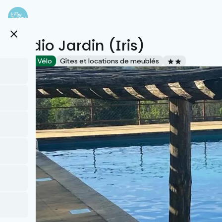
Aller
au
contenu
close
principal
Studio Jardin (Iris)
Accueil Vélo
Gîtes et locations de meublés