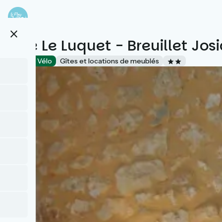
Aller
au
contenu
close
principal
Gîte Le Luquet - Breuillet Jos
Accueil Vélo
Gîtes et locations de meublés