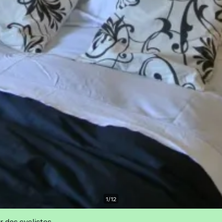
1
/
12
r des cyclistes.