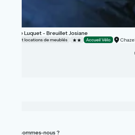
Gîte Le Luquet - Breuillet Josiane
Chazel
Gîtes et locations de meublés
Accueil Vélo
Qui sommes-nous ?