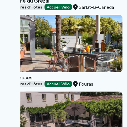
Domaine du Grézal
Sarlat-la-Canéda
Chambres d'Hôtes
Accueil Vélo
Les Rieuses
Fouras
Chambres d'Hôtes
Accueil Vélo