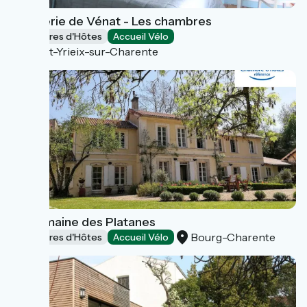
L'Épicerie de Vénat - Les chambres
Chambres d'Hôtes
Accueil Vélo
Saint-Yrieix-sur-Charente
Le Domaine des Platanes
Bourg-Charente
Chambres d'Hôtes
Accueil Vélo