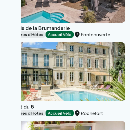
Le Logis de la Brumanderie
Fontcouverte
Chambres d'Hôtes
Accueil Vélo
L'Esprit du 8
Rochefort
Chambres d'Hôtes
Accueil Vélo