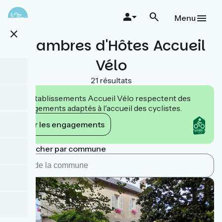
Aller
au
Menu
contenu
close
principal
Chambres d'Hôtes Accueil
Vélo
21 résultats
Les établissements Accueil Vélo respectent des
engagements adaptés à l'accueil des cyclistes.
Voir les engagements
Rechercher par commune